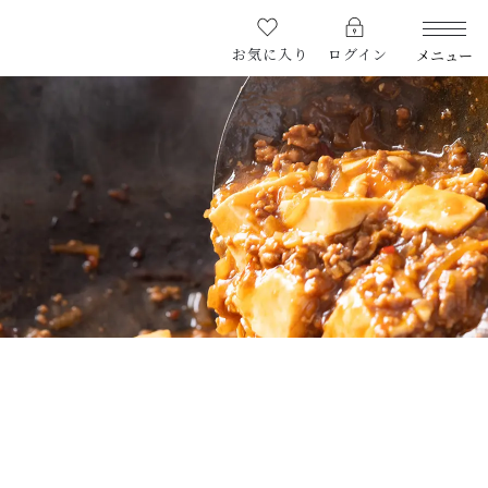
お気に入り
ログイン
メニュー
PRODUCTS
商品一覧
CHECKED PRODUCTS
最近チェックした商品
CAMPAIGN
キャンペーン
ABOUT US
￥4,380
熊本敏敏について
（税込）
COMMITMENT
こだわりの豆板醤
RETAIR STORE