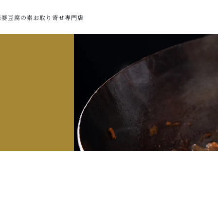
麻婆豆腐の素お取り寄せ専門店
た
べ3種 6袋