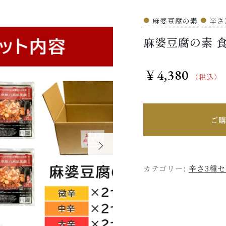
●
麻婆豆腐の素
●
辛さ
麻婆豆腐の素 食
ッピングを続ける
カートを確認
4,380
￥
（税込）
ご購
カテゴリー:
辛さ3種