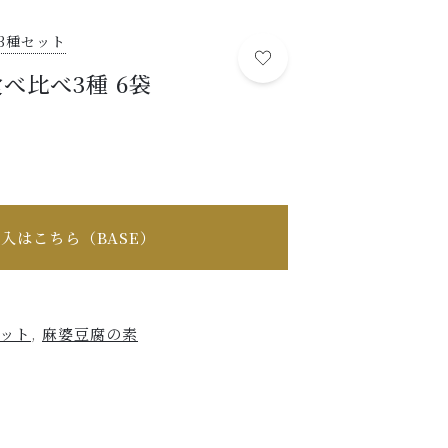
麻婆豆腐の素取扱店
3種セット
BUSINESS
べ比べ3種 6袋
する
法人様へ（お取引）
SHOP/RESTAURANT
店舗概要
SHOPPING GUIDE
ショッピングガイド
入はこちら（BASE）
NEWS
お知らせ
セット
,
麻婆豆腐の素
CONTENTS
コンテンツ
PRIVACY
プライバシーポリシー