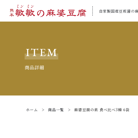
自家製国産豆板醤の
カートに商品を追加しまし
ITEM
商品詳細
麻婆豆腐の素 食べ比
数量
ホーム
商品一覧
麻婆豆腐の素 食べ比べ3種 6袋