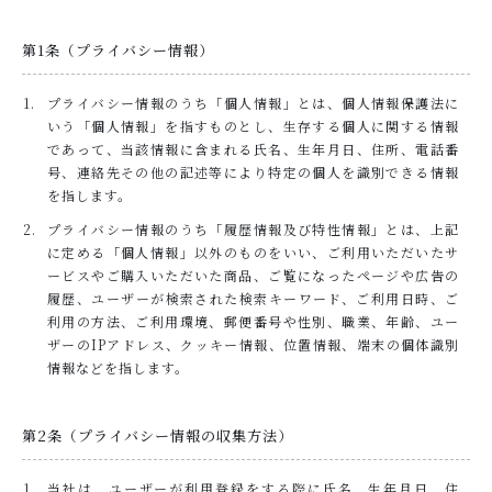
こだわりの豆板醤
第1条（プライバシー情報）
RETAIR STORE
麻婆豆腐の素取扱店
プライバシー情報のうち「個人情報」とは、個人情報保護法に
いう「個人情報」を指すものとし、生存する個人に関する情報
BUSINESS
であって、当該情報に含まれる氏名、生年月日、住所、電話番
法人様へ（お取引）
号、連絡先その他の記述等により特定の個人を識別できる情報
を指します。
SHOP/RESTAURANT
プライバシー情報のうち「履歴情報及び特性情報」とは、上記
店舗概要
に定める「個人情報」以外のものをいい、ご利用いただいたサ
ービスやご購入いただいた商品、ご覧になったページや広告の
SHOPPING GUIDE
履歴、ユーザーが検索された検索キーワード、ご利用日時、ご
ショッピングガイド
利用の方法、ご利用環境、郵便番号や性別、職業、年齢、ユー
ザーのIPアドレス、クッキー情報、位置情報、端末の個体識別
NEWS
情報などを指します。
お知らせ
第2条（プライバシー情報の収集方法）
CONTENTS
コンテンツ
当社は、ユーザーが利用登録をする際に氏名、生年月日、住