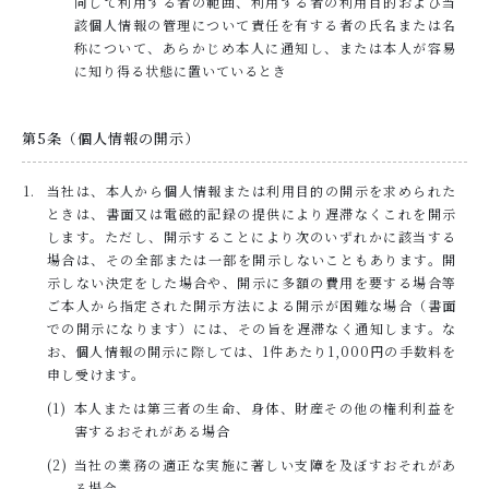
同して利用する者の範囲、利用する者の利用目的および当
該個人情報の管理について責任を有する者の氏名または名
称について、あらかじめ本人に通知し、または本人が容易
に知り得る状態に置いているとき
第5条（個人情報の開示）
当社は、本人から個人情報または利用目的の開示を求められた
ときは、書面又は電磁的記録の提供により遅滞なくこれを開示
します。ただし、開示することにより次のいずれかに該当する
場合は、その全部または一部を開示しないこともあります。開
示しない決定をした場合や、開示に多額の費用を要する場合等
ご本人から指定された開示方法による開示が困難な場合（書面
での開示になります）には、その旨を遅滞なく通知します。な
お、個人情報の開示に際しては、1件あたり1,000円の手数料を
申し受けます。
本人または第三者の生命、身体、財産その他の権利利益を
害するおそれがある場合
当社の業務の適正な実施に著しい支障を及ぼすおそれがあ
る場合