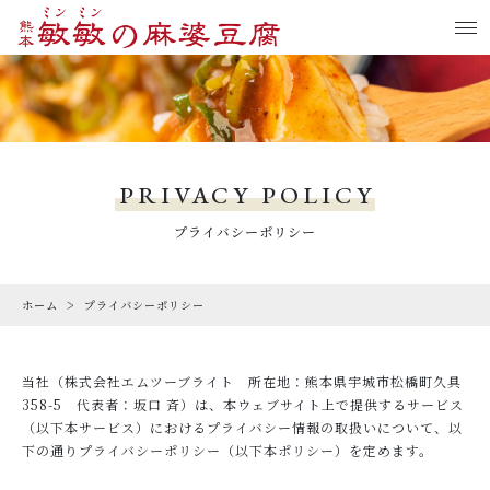
お気に入り
LOGIN
PRODUCTS
商品一覧
PRIVACY POLICY
CHECKED PRODUCTS
プライバシーポリシー
最近チェックした商品
ホーム
プライバシーポリシー
CAMPAIGN
キャンペーン
当社（株式会社エムツーブライト 所在地：熊本県宇城市松橋町久具
ABOUT US
358-5 代表者：坂口 斉）は、本ウェブサイト上で提供するサービス
熊本敏敏について
（以下本サービス）におけるプライバシー情報の取扱いについて、以
下の通りプライバシーポリシー（以下本ポリシー）を定めます。
COMMITMENT