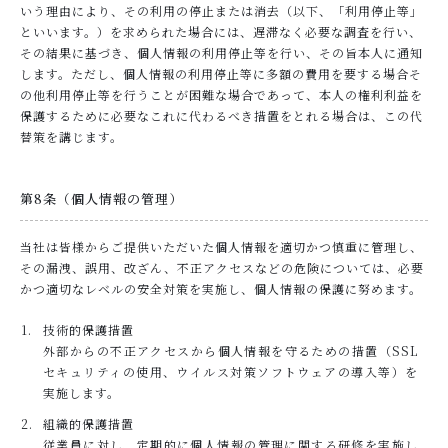
いう理由により、その利用の停止または消去（以下、「利用停止等」
といいます。）を求められた場合には、遅滞なく必要な調査を行い、
その結果に基づき、個人情報の利用停止等を行い、その旨本人に通知
します。ただし、個人情報の利用停止等に多額の費用を要する場合そ
の他利用停止等を行うことが困難な場合であって、本人の権利利益を
保護するために必要なこれに代わるべき措置をとれる場合は、この代
替策を講じます。
第8条（個人情報の管理）
当社は皆様からご提供いただいた個人情報を適切かつ慎重に管理し、
その漏洩、誤用、改ざん、不正アクセスなどの危険については、必要
かつ適切なレベルの安全対策を実施し、個人情報の保護に努めます。
技術的保護措置
外部からの不正アクセスから個人情報を守るための措置（SSL
セキュリティの使用、ウイルス対策ソフトウェアの導入等）を
実施します。
組織的保護措置
従業員に対し、定期的に個人情報の管理に関する研修を実施し