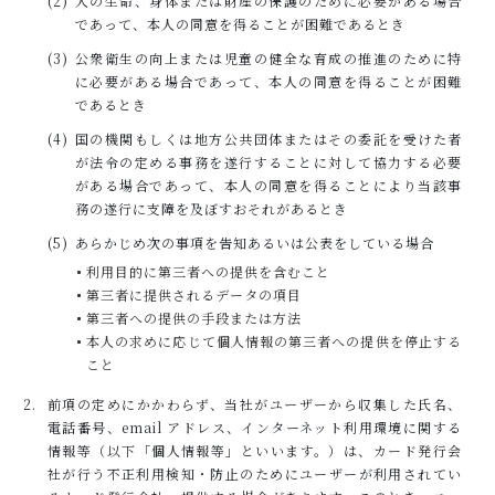
人の生命、身体または財産の保護のために必要がある場合
であって、本人の同意を得ることが困難であるとき
公衆衛生の向上または児童の健全な育成の推進のために特
に必要がある場合であって、本人の同意を得ることが困難
であるとき
国の機関もしくは地方公共団体またはその委託を受けた者
が法令の定める事務を遂行することに対して協力する必要
がある場合であって、本人の同意を得ることにより当該事
務の遂行に支障を及ぼすおそれがあるとき
あらかじめ次の事項を告知あるいは公表をしている場合
利用目的に第三者への提供を含むこと
第三者に提供されるデータの項目
第三者への提供の手段または方法
本人の求めに応じて個人情報の第三者への提供を停止する
こと
前項の定めにかかわらず、当社がユーザーから収集した氏名、
電話番号、email アドレス、インターネット利用環境に関する
情報等（以下「個人情報等」といいます。）は、カード発行会
社が行う不正利用検知・防止のためにユーザーが利用されてい