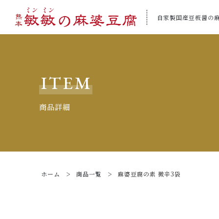
自家製国産豆板醤の
カートに商品を追加しまし
ITEM
商品詳細
麻婆豆腐の素 微辛
数量
ホーム
商品一覧
麻婆豆腐の素 微辛3袋