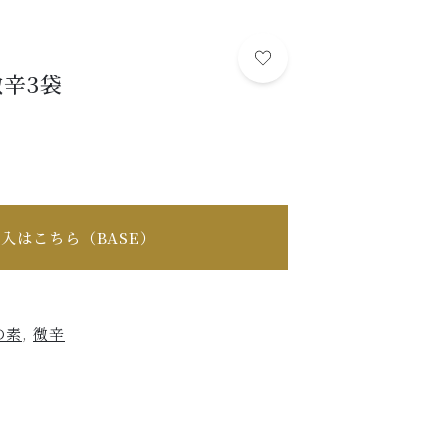
麻婆豆腐の素取扱店
BUSINESS
微辛3袋
する
法人様へ（お取引）
SHOP/RESTAURANT
店舗概要
SHOPPING GUIDE
ショッピングガイド
入はこちら（BASE）
NEWS
お知らせ
の素
,
微辛
CONTENTS
コンテンツ
PRIVACY
プライバシーポリシー