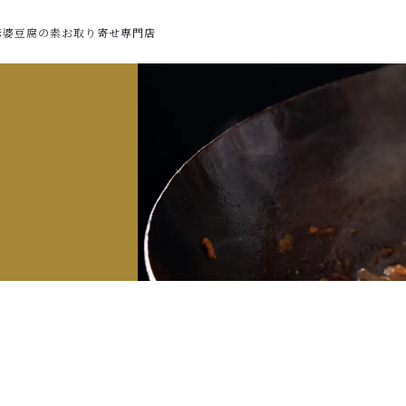
麻婆豆腐の素お取り寄せ専門店
た
3袋