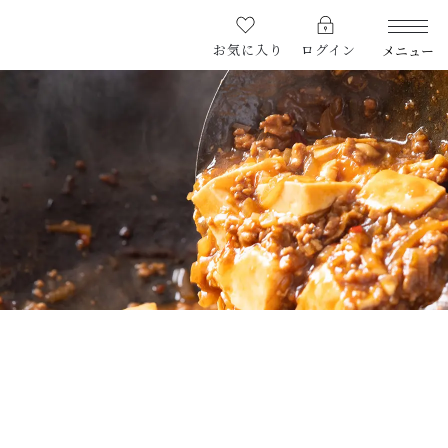
お気に入り
ログイン
メニュー
PRODUCTS
商品一覧
CHECKED PRODUCTS
最近チェックした商品
CAMPAIGN
キャンペーン
ABOUT US
￥2,100
熊本敏敏について
（税込）
COMMITMENT
こだわりの豆板醤
RETAIR STORE