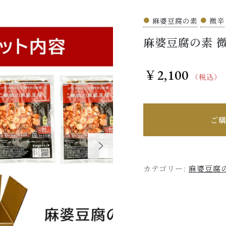
●
麻婆豆腐の素
●
微辛
麻婆豆腐の素 
ッピングを続ける
カートを確認
2,100
￥
（税込）
ご購
カテゴリー:
麻婆豆腐