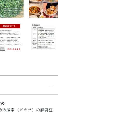
すめ
めの微辛（ビカラ）の麻婆豆