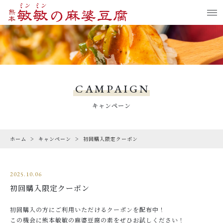
お気に入り
LOGIN
PRODUCTS
商品一覧
CAMPAIGN
CHECKED PRODUCTS
キャンペーン
最近チェックした商品
ホーム
キャンペーン
初回購入限定クーポン
CAMPAIGN
キャンペーン
2025.10.06
ABOUT US
初回購入限定クーポン
熊本敏敏について
初回購入の方にご利用いただけるクーポンを配布中！
COMMITMENT
この機会に熊本敏敏の麻婆豆腐の素をぜひお試しください！