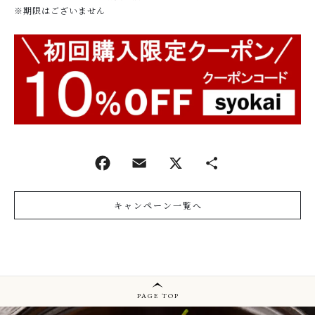
こだわりの豆板醤
※期限はございません
RETAIR STORE
麻婆豆腐の素取扱店
BUSINESS
法人様へ（お取引）
SHOP/RESTAURANT
店舗概要
SHOPPING GUIDE
ショッピングガイド
キャンペーン一覧へ
NEWS
お知らせ
CONTENTS
PAGE TOP
コンテンツ